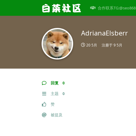
合作联系TG:@seo868
AdrianaElsberr
20 5月
注册于
9 5月
回复
0
主题
0
赞
被提及