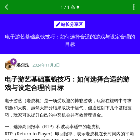
1
/
1
条
站长分享区
电子游艺基础赢钱技巧：如何选择合适的游戏与设定合理的
目标
埃尔法
2024年11月3日
电子游艺基础赢钱技巧：如何选择合适的游
戏与设定合理的目标
电子游艺（老虎机）是一项受欢迎的博彩游戏，玩家在旋转中寻求
刺激和大奖。虽然大部分结果取决于运气，但通过以下几个基础技
巧，玩家可以提升自己的中奖机会并有效管理资金。
一、选择高回报率（RTP）和波动率适中的老虎机
RTP（Return to Player）即回报率，表示老虎机在长时间内的平均