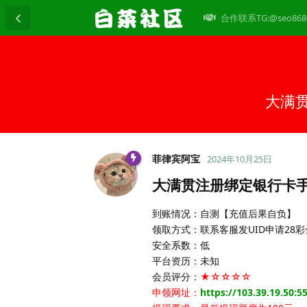
合作联系TG:@seo868
大满贯
菲律宾阿宝
2024年10月25日
大满贯注册绑定银行卡手
到账情况：自测【充值后果自负】
领取方式：联系客服发UID申请28彩
安全系数：低
平台资历：未知
会员评分：
★☆☆☆☆
申领网址：
https://103.39.19.50:5