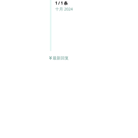
1
/
1
条
十月 2024
最新回复