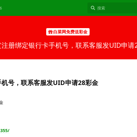
6
白菜网免费送彩金
注册绑定银行卡手机号，联系客服发UID申请
机号，联系客服发UID申请28彩金
金
5355/