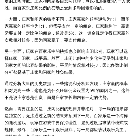
定的庄闲牌数。庄家和闲家各自发两张牌，点数相加接近9的一方获
胜。而百家乐庄闲比例的变动是受到多种因素影响的。
一方面，庄家和闲家的赔率不同，庄家赢家的赔率通常为1:1，而闲
家赢家的赔率也为1:1，但需要支付一定的佣金。庄家胜利时，赢家
需要支付一定比例的佣金，通常是5%。这一佣金规定使得庄家赢的
次数相对较多，因为闲家赢了，要支付佣金。
另一方面，玩家在百家乐中的抉择也会影响庄闲比例。玩家可以选
择庄家、闲家、或平局。然而，庄闲比例中的变化主要受到庄家和
闲家之间的比赛结果的影响。平局的情况相对较少，因此多数比例
分析都是基于庄家和闲家的胜负结果。
通过分析大量的历史数据，一些赌徒和分析师发现，庄家赢的概率
相对更高一些，这也是为什么庄家佣金设置为5%的原因之一。这并
不是说庄家总是会赢，而是庄家在长期内有一定的优势。
然而，需要注意的是，庄闲比例的规律并非绝对，每一局的结果都
是独立的，无法通过之前的结果来预测下一局。百家乐是一个纯粹
的随机游戏，玩家在游戏中要保持理性，避免过度追求某种模式或
规律。最终，百家乐是一个娱乐游戏，每一局都应该以娱乐为主，