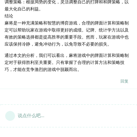
调整策略：根据局势的变化，灵活调整自己的打牌和和牌策略，以
最大化自己的利益。
结论
麻将是一种充满策略和智慧的博弈游戏，合理的牌面计算和策略制
定可以帮助玩家在游戏中取得更好的成绩。记牌、统计学方法以及
有效的策略选择都是提高胜率的重要手段。然而，玩家在游戏中也
应该保持冷静，避免冲动行为，以免导致不必要的损失。
通过本文的分析，我们可以看出，麻将游戏中的牌面计算和策略制
定对于获得胜利至关重要。只有掌握了合理的计算方法和策略技
巧，才能在竞争激烈的游戏中脱颖而出。
回复
说点什么吧...