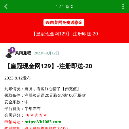
1
/
1
条
白菜网免费送彩金
【皇冠现金网129】-注册即送-20
风雨兼程
2023年8月12日
【皇冠现金网129】-注册即送-20
2023.8.12发布
到账情况：自测，看客服心情了【勿充值】
领取条件：注册验证送20元彩金/满100元提款
安全系数：中
平台资历：半年左右
会员评分：
★☆☆☆☆
申领网址：
https://h1083.com
奖励限制：彩金最低提现额度为100元