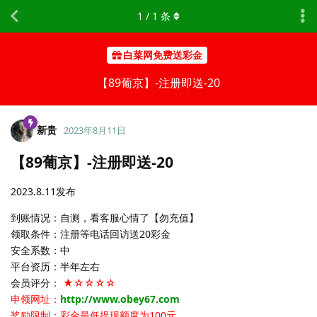
1
/
1
条
白菜网免费送彩金
【89葡京】-注册即送-20
新贵
2023年8月11日
【89葡京】-注册即送-20
2023.8.11发布
到账情况：自测，看客服心情了【勿充值】
领取条件：注册等电话回访送20彩金
安全系数：中
平台资历：半年左右
会员评分：
★☆☆☆☆
申领网址：
http://www.obey67.com
奖励限制：彩金最低提现额度为100元