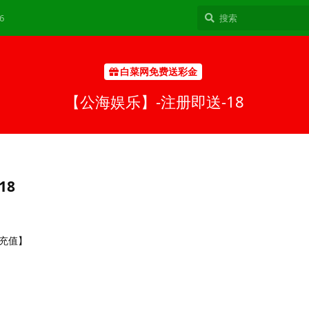
6
白菜网免费送彩金
【公海娱乐】-注册即送-18
18
充值】