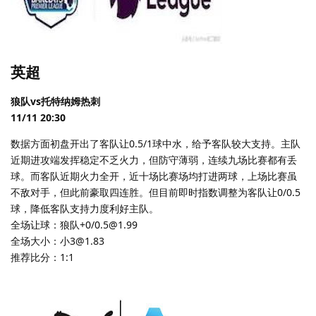
英超
狼队vs托特纳姆热刺
11/11 20:30
数据方面初盘开出了客队让0.5/1球中水，给予客队较大支持。主队
近期进攻端发挥稳定不乏火力，但防守薄弱，连续九场比赛都有丢
球。而客队近期火力全开，近十场比赛场均打进两球，上场比赛虽
不敌对手，但此前豪取四连胜。但目前即时指数调整为客队让0/0.5
球，降低客队支持力度利好主队。
全场让球：狼队+0/0.5@1.99
全场大小：小3@1.83
推荐比分：1:1