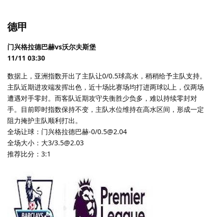
德甲
门兴格拉德巴赫vs沃尔夫斯堡
11/11 03:30
数据上，亚洲指数开出了主队让0/0.5球高水，稍稍给予主队支持。
主队近期进攻端发挥出色，近十场比赛场均打进两球以上，仅两场
遭遇对手零封。而客队近期攻守失衡胜少负多，难以持续零封对
手。目前即时指数保持不变，主队水位维持在高水区间，形成一定
阻力掩护主队顺利打出。
全场让球：门兴格拉德巴赫-0/0.5@2.04
全场大小：大3/3.5@2.03
推荐比分：3:1