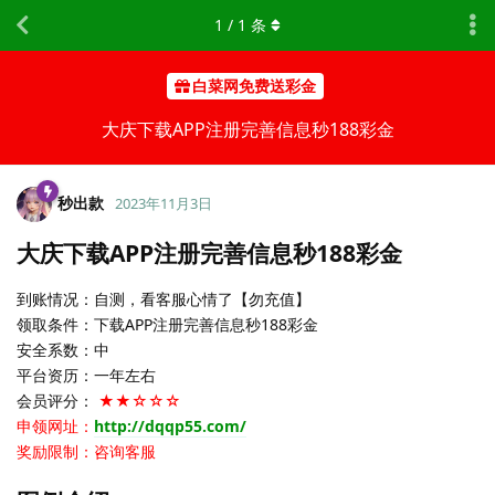
1
/
1
条
白菜网免费送彩金
大庆下载APP注册完善信息秒188彩金
秒出款
2023年11月3日
大庆下载APP注册完善信息秒188彩金
到账情况：自测，看客服心情了【勿充值】
领取条件：下载APP注册完善信息秒188彩金
安全系数：中
平台资历：一年左右
会员评分：
★★☆☆☆
申领网址：
http://dqqp55.com/
奖励限制：咨询客服