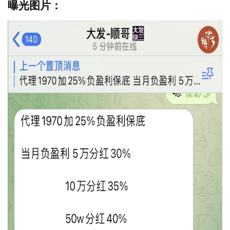
曝光图片：