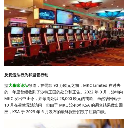
反复违法行为和监管行动
据
大赢家论坛
报道，在罚款 90 万欧元之前，MKC Limited 在过去
的一年里曾经收到了沙特王国的处分和正告。2022 年 9 月，沙特向
MKC 发出中止令，并每周处以 28,000 欧元的罚款。虽然该网站于
10 月在荷兰无法访问，但由于 MKC 没有对 KSA 的调查结果做出回
应，KSA 于 2023 年 6 月发布的最终报告招致了巨额罚款。