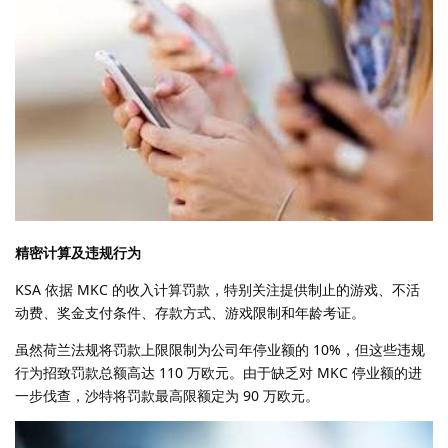
精密计算及违规行为
KSA 依据 MKC 的收入计算罚款，特别关注提供制止的游戏、不活
动费、奖金支付条件、存款方式、游戏限制和年龄考证。
虽然荷兰法规将罚款上限限制为公司年停业额的 10%，但这些违规
行为招致罚款总额高达 110 万欧元。由于缺乏对 MKC 停业额的进
一步伐查，沙特将罚款最高限额定为 90 万欧元。