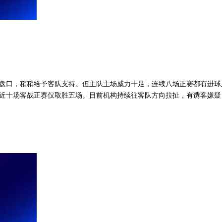
盘口，稍稍给予客队支持。但主队主场威力十足，连续八场正赛都有进球
近十场客战正赛仅取胜五场。目前机构持续往客队方向拉扯，有诱客嫌疑