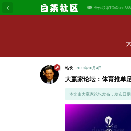
合作联系TG:@seo868
站长
2023年10月4日
大赢家论坛：体育推单足
本文由大赢家论坛发布，发布日期：20