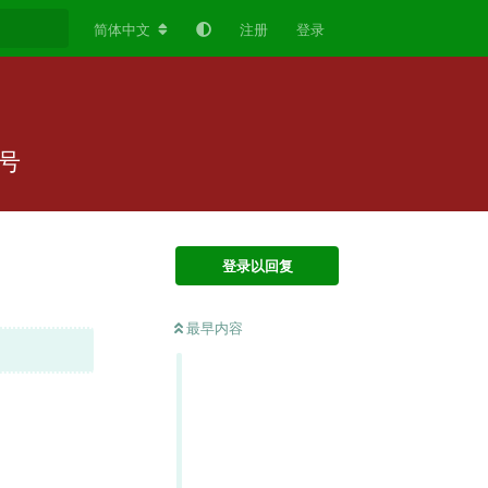
简体中文
注册
登录
号
登录以回复
最早内容