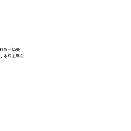
且仅一场失
，本场上手主