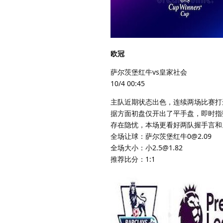
欧冠
萨尔茨堡红牛vs皇家社会
10/4 00:45
主队近期状态出色，连续两场比赛打
据方面初盘仅开出了平手盘，即时指
存在隐忧，本场更看好两队握手言和
全场让球：萨尔茨堡红牛0@2.09
全场大小：小2.5@1.82
推荐比分：1:1