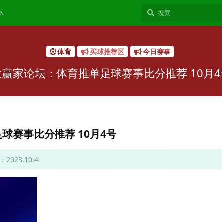
6
体育
买球推荐区
今日赛事
大赢家论坛：体育推单足球赛事比分推荐 10月4
球赛事比分推荐 10月4号
23.10.4