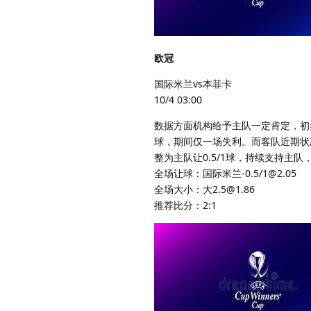
欧冠
国际米兰vs本菲卡
10/4 03:00
数据方面机构给予主队一定肯定，初
球，期间仅一场失利。而客队近期状
整为主队让0.5/1球，持续支持主
全场让球：国际米兰-0.5/1@2.05
全场大小：大2.5@1.86
推荐比分：2:1