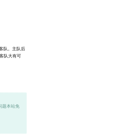
挺客队。主队后
客队大有可
问题本站免