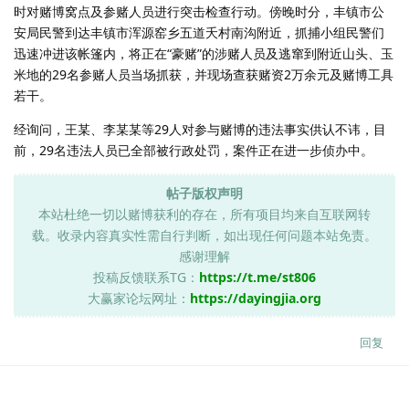
时对赌博窝点及参赌人员进行突击检查行动。傍晚时分，丰镇市公
安局民警到达丰镇市浑源窑乡五道夭村南沟附近，抓捕小组民警们
迅速冲进该帐篷内，将正在“豪赌”的涉赌人员及逃窜到附近山头、玉
米地的29名参赌人员当场抓获，并现场查获赌资2万余元及赌博工具
若干。
经询问，王某、李某某等29人对参与赌博的违法事实供认不讳，目
前，29名违法人员已全部被行政处罚，案件正在进一步侦办中。
帖子版权声明
本站杜绝一切以赌博获利的存在，所有项目均来自互联网转
载。收录内容真实性需自行判断，如出现任何问题本站免责。
感谢理解
投稿反馈联系TG：
https://t.me/st806
大赢家论坛网址：
https://dayingjia.org
回复