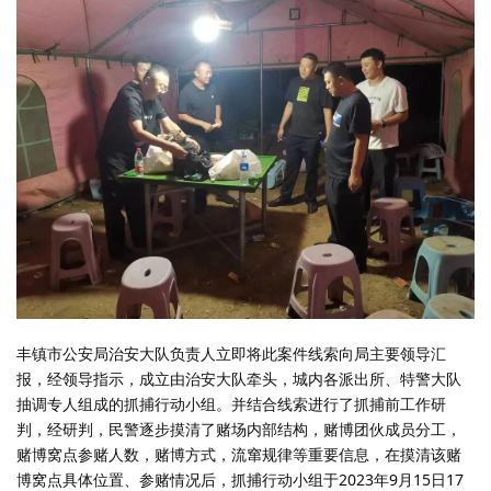
丰镇市公安局治安大队负责人立即将此案件线索向局主要领导汇
报，经领导指示，成立由治安大队牵头，城内各派出所、特警大队
抽调专人组成的抓捕行动小组。并结合线索进行了抓捕前工作研
判，经研判，民警逐步摸清了赌场内部结构，赌博团伙成员分工，
赌博窝点参赌人数，赌博方式，流窜规律等重要信息，在摸清该赌
博窝点具体位置、参赌情况后，抓捕行动小组于2023年9月15日17