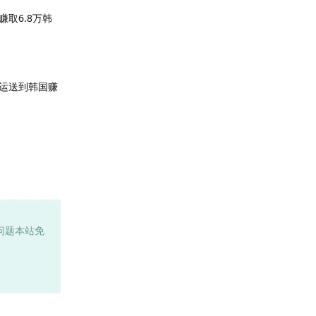
取6.8万韩
运送到韩国赚
问题本站免
回复