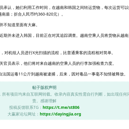
员承认，她们利用工作时间，在越南和韩国之间转运货物，每次运货可以赚
越南盾；折合人民币约360-820元）。
并不知道里面有大麻。
近期并未进入韩国，目前正在对其追踪调查。越南空乘人员将货物从越南
运，对机组人员进行X光扫描的流程，比普通乘客的流程相对简单。
关官员表示，他们将对来自越南的空乘人员的行李加强检查力度。
嫌自法国运毒11公斤到越南被逮捕，后来，因对毒品一事毫不知情被释放。
帖子版权声明
，所有项目均来自互联网转载。收录内容真实性需自行判断，如出现任何
责。感谢理解
投稿反馈联系TG：
https://t.me/st806
大赢家论坛网址：
https://dayingjia.org