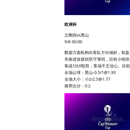
欧洲杯
立陶宛vs黑山
9/8 00:00
数据方面机构向客队方向倾斜，初盘
失衡进攻疲软防守薄弱，目前小组排
客战1比0取胜，客场不乏信心。目
全场让球：黑山-0.5/1@1.93
全场大小：小2/2.5@1.77
推荐比分：0:2