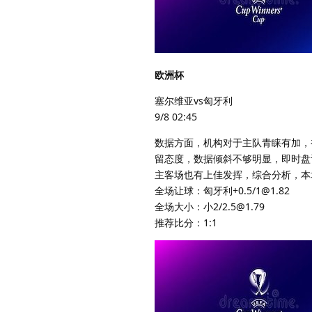
欧洲杯
塞尔维亚vs匈牙利
9/8 02:45
数据方面，机构对于主队青睐有加，
留态度，数据倾斜不够明显，即时盘
主客场也有上佳发挥，综合分析，本
全场让球：匈牙利+0.5/1@1.82
全场大小：小2/2.5@1.79
推荐比分：1:1