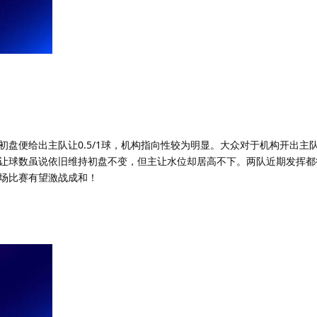
初盘便给出主队让0.5/1球，机构指向性较为明显。大众对于机构开出主
让球数虽说依旧维持初盘不变，但主让水位却居高不下。两队近期发挥都
场比赛有望激战成和！