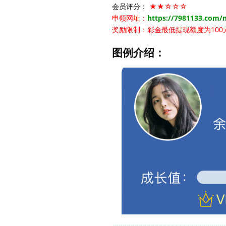
会员评分：
★★☆☆☆
申领网址：
https://7981133.com
奖励限制：彩金最低提现额度为100
图例介绍：