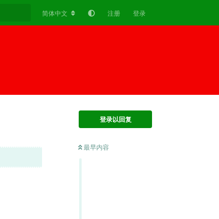
简体中文
注册
登录
登录以回复
最早内容