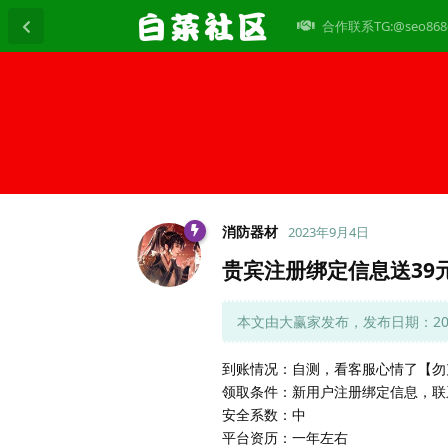
合作联系TG:@seo868
消防器材
2023年9月4日
贵宾注册绑定信息送39
本文由大赢家发布，发布日期：2023
到账情况：自测，看客服心情了【勿
领取条件：新用户注册绑定信息，联系
安全系数：中
平台资历：一年左右