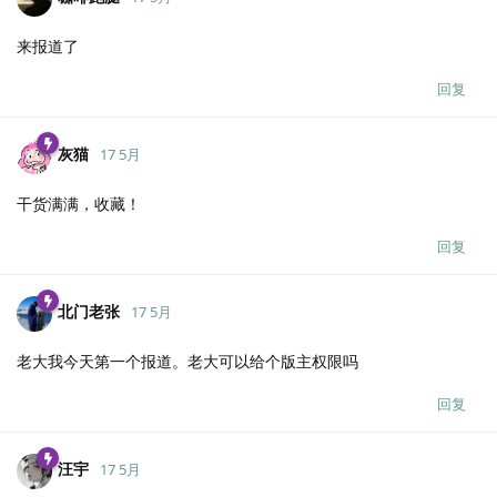
来报道了
回复
灰猫
17 5月
干货满满，收藏！
回复
北门老张
17 5月
老大我今天第一个报道。老大可以给个版主权限吗
回复
汪宇
17 5月