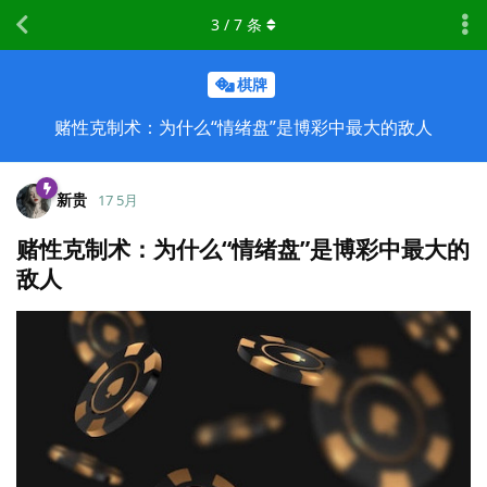
3
/
7
条
棋牌
赌性克制术：为什么“情绪盘”是博彩中最大的敌人
新贵
17 5月
赌性克制术：为什么“情绪盘”是博彩中最大的
敌人