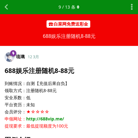
9
/
13
条
白菜网免费送彩金
688娱乐注册随机8-88元
琉璃
12 3月
688娱乐注册随机8-88元
到账情况：自测【充值后果自负】
领取方式：注册随机8-88元
安全系数：低
平台资历：未知
会员评分：
★☆☆☆☆
申领网址：
http://688vip.me/
提现要求：最低提现额度为100元