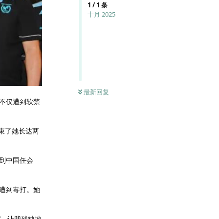
1
/
1
条
十月 2025
最新回复
不仅遭到软禁
结束了她长达两
她到中国任会
遭到毒打。她
’，让我残缺地