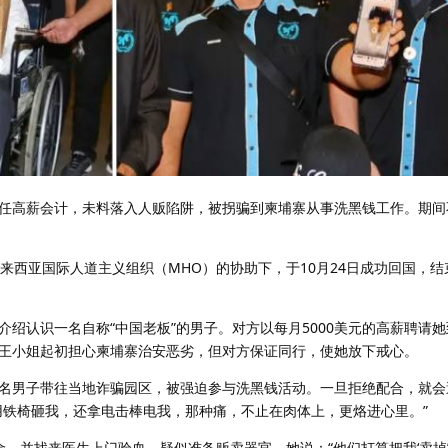
任高薪会计，未料落入人贩陷阱，被拐骗到柬埔寨从事洗黑钱工作。期间
来西亚国际人道主义组织（MHO）的协助下，于10月24日成功回国，
绍认识一名自称“中国老板”的男子。对方以每月5000美元的高薪聘请
王小姐起初担心柬埔寨治安恶劣，但对方保证同行，使她放下戒心。
名男子带往当地诈骗园区，被强迫参与洗黑钱活动。一旦拒绝配合，就会
用铁椅砸我，还拿电击棒电我，那种痛，不止在肉体上，更烙进心里。”
金，并找来医生上门验血，疑似准备贩卖器官。她说：“他们打算把我‘卖掉