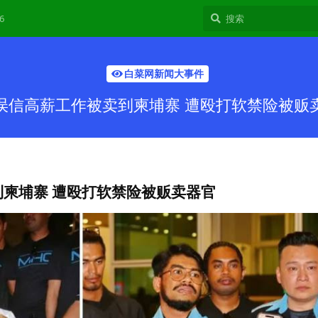
6
白菜网新闻大事件
误信高薪工作被卖到柬埔寨 遭殴打软禁险被贩
柬埔寨 遭殴打软禁险被贩卖器官