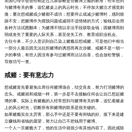
美国心理学会曾经制定过几条诊断是否赌博上瘾的标准：经常想到
与赌博有关的事，追忆赌桌上的风云时光；不停加大赌注才感觉刺
激；屡次想戒赌或少赌都不成功；想要停止或减少赌博时，感到烦
躁不安；把赌博作为摆脱问题或减弱不适情绪的方式；输钱后会用
各种方法试图翻本；为赌博不惜以非法手段获取金钱；因赌博而削
弱或丧失了重要的人际关系，甚至坐失工作、教育或职业机会。
古往今来，不少人意识到自己染上赌瘾后想戒赌，可是他们中相当
一部分人最后因无法抗拒赌博的诱惑而再次涉赌。戒赌不是一朝一
夕的事情，有些人因没有参与过赌博而沾沾自喜，也会放松警惕，
导致功亏一篑。
戒赌：要有意志力
想戒赌首先要避免出席任何赌博场合，结交良友，努力打消赌博的
念头。戒赌就和戒烟一样，第一步是不去接触任何会让自己想起赌
博的事。实际上有赌瘾的人经常想到与赌博有关的事，追忆着赌桌
上的风云时光，切断所有和赌博的联系是很关键的。
如果赌瘾实在太厉害，那么手中还是不要有闲钱的好。接下来是建
立赚钱和省钱的愿望，努力让自己不把钱用于赌博。
一个人一旦赌瘾大了，他的生活中就很少有其他内容了。因此戒除