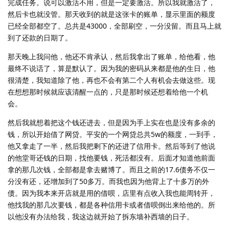
完成任务。说可以激活不用，但是一定要激活。所以我就激活了，
然后卡也就没管。那天收到的就是这张卡的账单，显示里面的额度
已经全部都空了。总共是43000，全部刷空，一分没留。而且马上就
到了还款的日期了。
那天晚上我问他，他还不肯承认，然后我拿出了账单，给他看，他
最终不说话了，算是默认了。因为我的密码从来都是他的生日，他
很清楚，我知道除了他，再也不会有第二个人有机会去做这些。现
在想想那时候就应该清醒一点的，只是那时候还想着给他一个机
会。
然后我就想着把这个钱还进去，但是因为手上实在也是没有多余的
钱，所以开始借了网贷。平安的一个网贷总共5w的额度，一到手，
他又拿走了一半，然后我把剩下的还进了信用卡。然后等到了他说
的他堂哥还钱的日期，找他要钱，死活都没有。后面才知道他前面
拿的那几次钱，全部都是拿去赌博了。而且之前的17.6债务不仅一
分没有还，还增加到了50多万。而我也因为他背上了十多万的外
债。因为我本来开店就是用的借呗，店里有点收入我也能周转开，
他找我的那几次要钱，都是各种信用卡或者借呗倒出来给他的。所
以他没有办法给我，我这边就开始了拆东墙补西墙的日子。