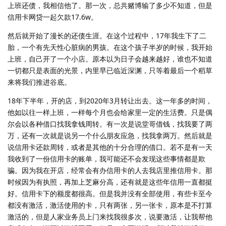
上班还债，我相信他了。那一次，总共赌博输了多少不知道，但是
信用卡网贷一起欠款17.6w。
然后就开始了漫长的还债生涯。在这个过程中，17年我生下了二
胎，一个有先天性心脏病的男孩。在这个孩子半岁的时候，我开始
上班，自己开了一个小店。原本以为日子会越来越好，谁也不知道
一切都只是表面的光景，内里早已临近深渊，只等着最后一个稻草
来将我们推进谷底。
18年下半年，开的店，到2020年3月转让出去。这一年多的时间，
他如以往一样上班，一样每个月也会给家里一定的生活费。只是偶
尔会以各种借口找我拿钱周转。有一次是说堂哥借钱，找我要了两
万，还有一次就是说另一个什么朋友应急，找我拿两万。然后就是
说信用卡还款周转，或者是其他的十分合理的借口。若不是有一天
我收到了一份信用卡的账单，我可能还不会发现这些事情都是欺
骗。因为我在开店，经常会有办信用卡的人去我店里推信用卡。那
时候因为有执照，再加上芝麻分高，还有就是这些年信用一直都挺
好。信用卡下的额度都很高。但是我并没有全部使用，有些卡至今
都没有激活，激活使用的卡，只有两张，另一张卡，原本是不打算
激活的，但是人家业务员上门来找我很多次，说要激活，让我帮他