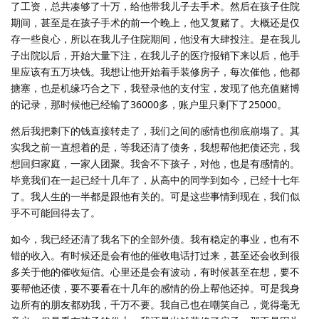
了工资，总共凑够了十万，给他带我儿子去手术。然后在孩子住院
期间，甚至是在孩子手术的前一个晚上，他又复赌了。大概还是仅
存一些良心，所以在我儿子住院期间，他没有大肆投注。是在我儿
子出院以后，开始大量下注，在我儿子的医疗报销下来以后，他手
里应该有五万块钱。我想让他开始着手装修房子，每次催他，他都
搪塞，也是机缘巧合之下，我登录他的支付宝，发现了他充值赌博
的记录，那时候他已经输了36000多，账户里只剩下了25000。
然后我把剩下的钱直接转走了，我们之间的感情也彻底崩塌了。其
实我之前一直想着的是，等我还清了债务，我想帮他把债还完，我
想回归家庭，一家人团聚。我舍不下孩子，对他，也是有感情的。
毕竟我们在一起已经十几年了，从高中的同学到如今，已经十七年
了。我人生的一半都是跟他有关的。可是这些事情到现在，我们似
乎不可能回得去了。
如今，我已经还清了我名下的全部外债。我有稳定的事业，也有不
错的收入。有时候还是会有他的催收电话打过来，甚至还会收到很
多关于他的催收短信。心里还是会有波动，有时候甚至在想，要不
要帮他还债，要不要看在十几年的感情的份上帮他还掉。可是我身
边所有的朋友都劝我，千万不要。我自己也在嘲笑自己，觉得毫无