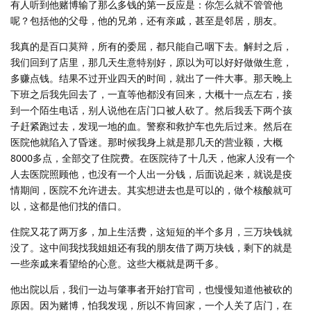
有人听到他赌博输了那么多钱的第一反应是：你怎么就不管管他
呢？包括他的父母，他的兄弟，还有亲戚，甚至是邻居，朋友。
我真的是百口莫辩，所有的委屈，都只能自己咽下去。解封之后，
我们回到了店里，那几天生意特别好，原以为可以好好做做生意，
多赚点钱。结果不过开业四天的时间，就出了一件大事。那天晚上
下班之后我先回去了，一直等他都没有回来，大概十一点左右，接
到一个陌生电话，别人说他在店门口被人砍了。然后我丢下两个孩
子赶紧跑过去，发现一地的血。警察和救护车也先后过来。然后在
医院他就陷入了昏迷。那时候我身上就是那几天的营业额，大概
8000多点，全部交了住院费。在医院待了十几天，他家人没有一个
人去医院照顾他，也没有一个人出一分钱，后面说起来，就说是疫
情期间，医院不允许进去。其实想进去也是可以的，做个核酸就可
以，这都是他们找的借口。
住院又花了两万多，加上生活费，这短短的半个多月，三万块钱就
没了。这中间我找我姐姐还有我的朋友借了两万块钱，剩下的就是
一些亲戚来看望给的心意。这些大概就是两千多。
他出院以后，我们一边与肇事者开始打官司，也慢慢知道他被砍的
原因。因为赌博，怕我发现，所以不肯回家，一个人关了店门，在