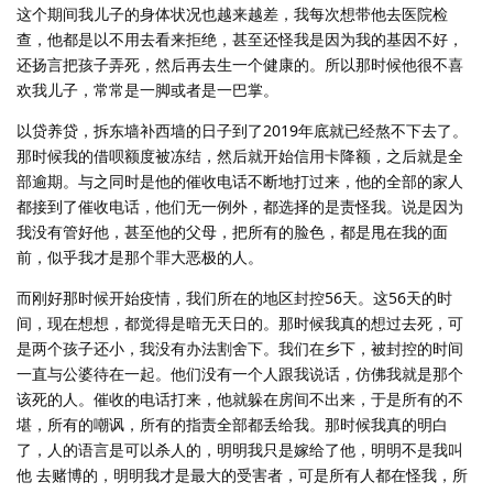
这个期间我儿子的身体状况也越来越差，我每次想带他去医院检
查，他都是以不用去看来拒绝，甚至还怪我是因为我的基因不好，
还扬言把孩子弄死，然后再去生一个健康的。所以那时候他很不喜
欢我儿子，常常是一脚或者是一巴掌。
以贷养贷，拆东墙补西墙的日子到了2019年底就已经熬不下去了。
那时候我的借呗额度被冻结，然后就开始信用卡降额，之后就是全
部逾期。与之同时是他的催收电话不断地打过来，他的全部的家人
都接到了催收电话，他们无一例外，都选择的是责怪我。说是因为
我没有管好他，甚至他的父母，把所有的脸色，都是甩在我的面
前，似乎我才是那个罪大恶极的人。
而刚好那时候开始疫情，我们所在的地区封控56天。这56天的时
间，现在想想，都觉得是暗无天日的。那时候我真的想过去死，可
是两个孩子还小，我没有办法割舍下。我们在乡下，被封控的时间
一直与公婆待在一起。他们没有一个人跟我说话，仿佛我就是那个
该死的人。催收的电话打来，他就躲在房间不出来，于是所有的不
堪，所有的嘲讽，所有的指责全部都丢给我。那时候我真的明白
了，人的语言是可以杀人的，明明我只是嫁给了他，明明不是我叫
他 去赌博的，明明我才是最大的受害者，可是所有人都在怪我，所