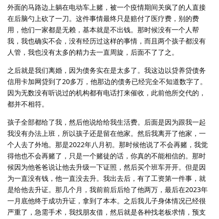
外面的马路边上躺在电动车上赌，被一个疫情期间关疯了的人直接
在后脑勺上砍了一刀。这件事情最终只是赔付了医疗费，别的费
用，他们一家都是无赖，基本就是不出钱。那时候没有一个人帮
我，我也确实不会，没有经历过这样的事情，而且两个孩子都没有
人管，我也没有太多的精力去一直周旋，后面不了了之。
之后就是我们离婚，因为债务实在是太多了。我这边以贷养贷债务
信用卡加网贷到了20多万，他那边的债务已经完全不知道数字了。
因为无数没有听说过的机构都有电话打来催收，此前他所交代的，
都并不相符。
孩子全部都给了我，然后他说给给我生活费。后面是因为跟我一起
我没有办法上班，所以孩子还是留在他家。然后我离开了他家，一
个人去了外地。那是2022年八月初。那时候他说了不会再赌，我觉
得他也不会再赌了，只是一个赌徒的话，你真的不能相信的。那时
候因为他爸爸说让他去升级一下证照，然后买个班车开开。但是因
为一直没有钱，他一直没去升。我出去后，有了工资第一件事，就
是给他去升证。那几个月，我前前后后给了他两万，最后在2023年
一月底他终于成功升证，拿到了本本。之后我儿子身体情况已经很
严重了，急需手术，我找朋友借，然后就是各种找老板求情，预支