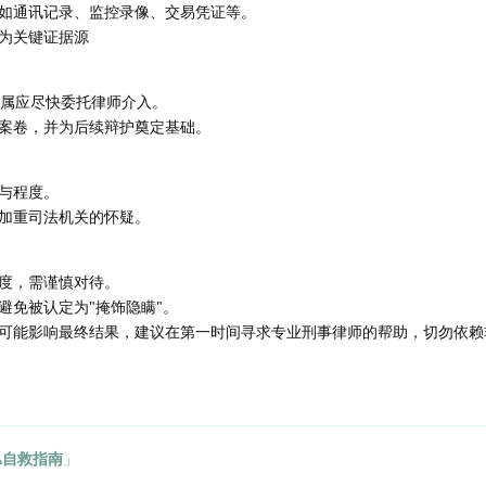
如通讯记录、监控录像、交易凭证等。
为关键证据源
家属应尽快委托律师介入。
案卷，并为后续辩护奠定基础。
与程度。
加重司法机关的怀疑。
度，需谨慎对待。
避免被认定为"掩饰隐瞒"。
应对都可能影响最终结果，建议在第一时间寻求专业刑事律师的帮助，切勿依
🙏自救指南
」