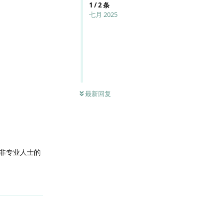
1
/
2
条
七月 2025
最新回复
赖非专业人士的
回复