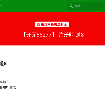
6
白菜网免费送彩金
【开元58277】-注册即-送8
送8
充值】
客服即领取