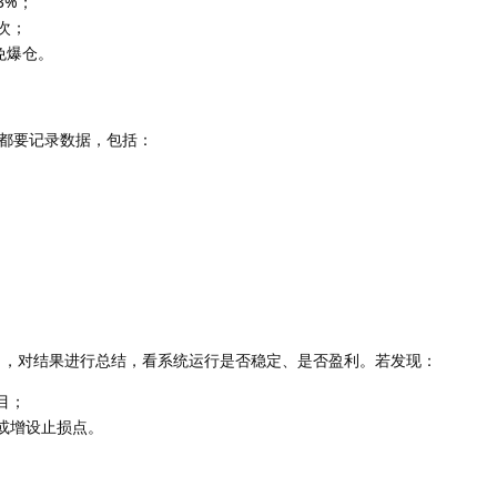
3%；
次；
免爆仓。
都要记录数据，包括：
注），对结果进行总结，看系统运行是否稳定、是否盈利。若发现：
目；
或增设止损点。