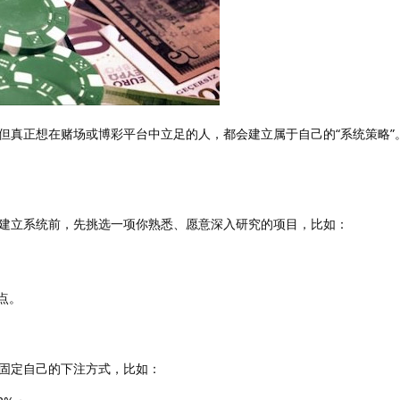
但真正想在赌场或博彩平台中立足的人，都会建立属于自己的“系统策略”
建立系统前，先挑选一项你熟悉、愿意深入研究的项目，比如：
点。
固定自己的下注方式，比如：