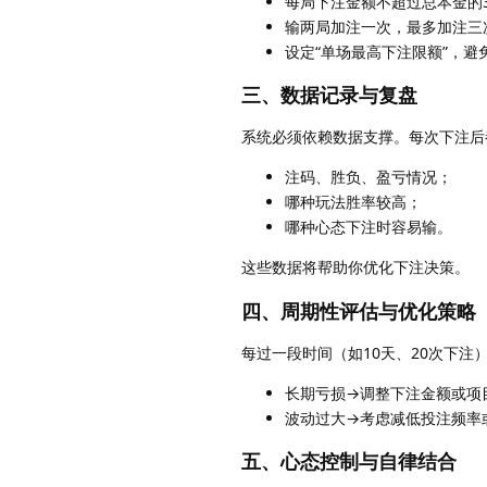
每局下注金额不超过总本金的
输两局加注一次，最多加注三
设定“单场最高下注限额”，避
三、数据记录与复盘
系统必须依赖数据支撑。每次下注后
注码、胜负、盈亏情况；
哪种玩法胜率较高；
哪种心态下注时容易输。
这些数据将帮助你优化下注决策。
四、周期性评估与优化策略
每过一段时间（如10天、20次下
长期亏损→调整下注金额或项
波动过大→考虑减低投注频率
五、心态控制与自律结合