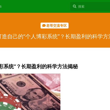
6
老哥交流专区
打造自己的“个人博彩系统”？长期盈利的科学方
彩系统”？长期盈利的科学方法揭秘