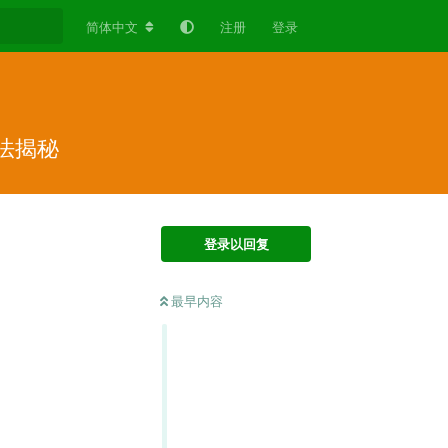
简体中文
注册
登录
法揭秘
登录以回复
最早内容