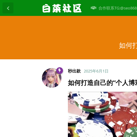
合作联系TG:@seo868
如何
秒出款
2025年6月1日
如何打造自己的“个人博