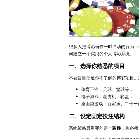
很多人把博彩当作一时冲动的行为，
何建立一个实用的个人博彩系统。
一、选择你熟悉的项目
不要盲目涉足你不了解的博彩项目。
体育下注：足球、篮球等；
电子游戏：老虎机、轮盘；
桌面类游戏：百家乐、二十一
二、设定固定投注结构
系统策略最重要的是
一致性
，你必须