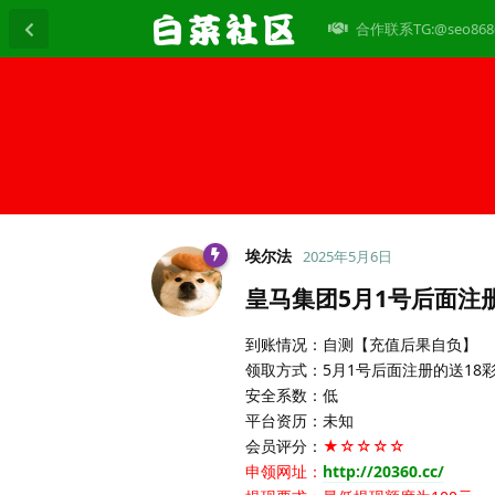
合作联系TG:@seo868
埃尔法
2025年5月6日
皇马集团5月1号后面注
到账情况：自测【充值后果自负】
领取方式：5月1号后面注册的送18
安全系数：低
平台资历：未知
会员评分：
★☆☆☆☆
申领网址：
http://20360.cc/