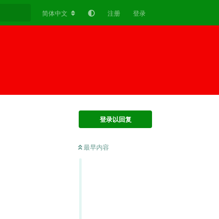
简体中文
注册
登录
登录以回复
最早内容