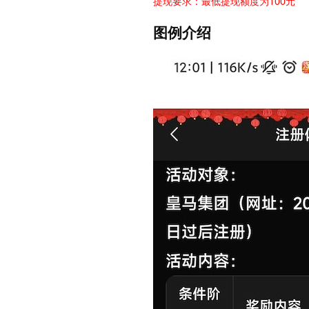
提现要求：最低提现额度为100元
图例介绍