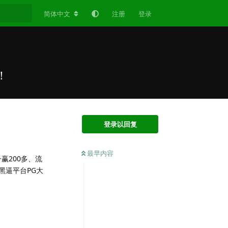
简体中文
注册
登录
！
登录以回复
最早内容
子赢200多、流
黑逼平台PG大