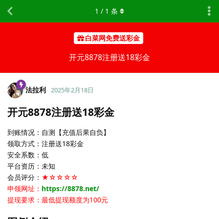
1
/
1
条
白菜网免费送彩金
开元8878注册送18彩金
法拉利
2025年2月18日
开元8878注册送18彩金
到账情况：自测【充值后果自负】
领取方式：注册送18彩金
安全系数：低
平台资历：未知
会员评分：
★☆☆☆☆
申领网址：
https://8878.net/
提现要求：最低提现额度为100元