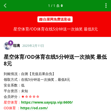
1
/
1
条
白菜网免费送彩金
星空体育/OD体育在线5分钟送一次抽奖 最低8元
琉璃
2025年2月11日
星空体育/OD体育在线5分钟送一次抽奖 最低
8元
到账情况：自测【充值后果自负】
领取方式：在线5分钟送一次抽奖，最低8元
安全系数：低
平台资历：未知
会员评分：
★☆☆☆☆
星空体育：
https://www.uayqzp.vip:6600/
OD体育 ：
https://od.com/