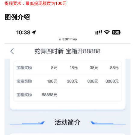
提现要求：最低提现额度为100元
图例介绍