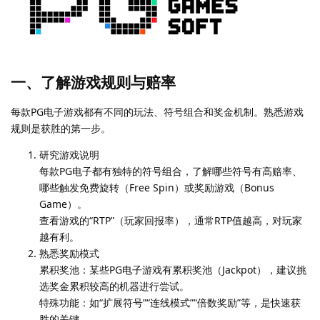
一、了解游戏规则与赔率
每款PG电子游戏都有不同的玩法、符号组合和奖金机制。熟悉游戏
规则是获胜的第一步。
研究游戏说明
每款PG电子都有独特的符号组合，了解哪些符号有高赔率、
哪些触发免费旋转（Free Spin）或奖励游戏（Bonus
Game）。
查看游戏的“RTP”（玩家回报率），通常RTP值越高，对玩家
越有利。
熟悉奖励模式
累积奖池：某些PG电子游戏有累积奖池（Jackpot），建议挑
选奖金累积较高的机器进行尝试。
特殊功能：如“扩展符号”“连线模式”“倍数奖励”等，是快速获
胜的关键。