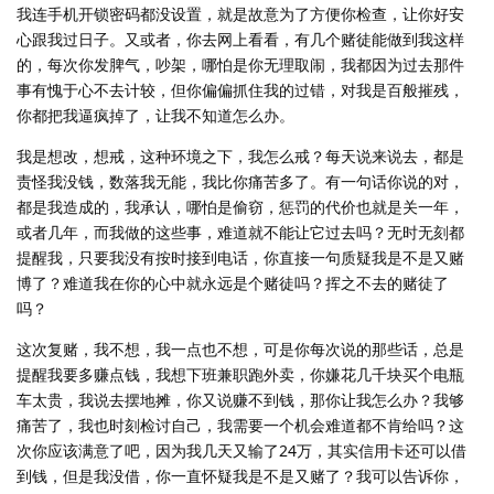
我连手机开锁密码都没设置，就是故意为了方便你检查，让你好安
心跟我过日子。又或者，你去网上看看，有几个赌徒能做到我这样
的，每次你发脾气，吵架，哪怕是你无理取闹，我都因为过去那件
事有愧于心不去计较，但你偏偏抓住我的过错，对我是百般摧残，
你都把我逼疯掉了，让我不知道怎么办。
我是想改，想戒，这种环境之下，我怎么戒？每天说来说去，都是
责怪我没钱，数落我无能，我比你痛苦多了。有一句话你说的对，
都是我造成的，我承认，哪怕是偷窃，惩罚的代价也就是关一年，
或者几年，而我做的这些事，难道就不能让它过去吗？无时无刻都
提醒我，只要我没有按时接到电话，你直接一句质疑我是不是又赌
博了？难道我在你的心中就永远是个赌徒吗？挥之不去的赌徒了
吗？
这次复赌，我不想，我一点也不想，可是你每次说的那些话，总是
提醒我要多赚点钱，我想下班兼职跑外卖，你嫌花几千块买个电瓶
车太贵，我说去摆地摊，你又说赚不到钱，那你让我怎么办？我够
痛苦了，我也时刻检讨自己，我需要一个机会难道都不肯给吗？这
次你应该满意了吧，因为我几天又输了24万，其实信用卡还可以借
到钱，但是我没借，你一直怀疑我是不是又赌了？我可以告诉你，