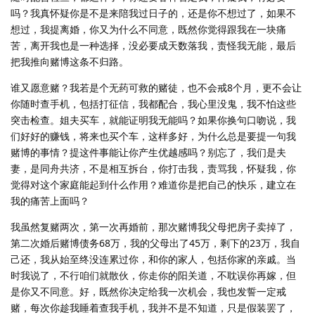
吗？我真怀疑你是不是来陪我过日子的，还是你不想过了，如果不
想过，我提离婚，你又为什么不同意，既然你觉得跟我在一块痛
苦，离开我也是一种选择，没必要成天数落我，责怪我无能，最后
把我推向赌博这条不归路。
谁又愿意赌？我若是个无药可救的赌徒，也不会戒8个月，更不会让
你随时查手机，包括打征信，我都配合，我心里没鬼，我不怕这些
突击检查。姐夫买车，就能证明我无能吗？如果你换句口吻说，我
们好好的赚钱，将来也买个车，这样多好，为什么总是要提一句我
赌博的事情？提这件事能让你产生优越感吗？别忘了，我们是夫
妻，是同舟共济，不是相互拆台，你打击我，责骂我，怀疑我，你
觉得对这个家庭能起到什么作用？难道你是把自己的快乐，建立在
我的痛苦上面吗？
我虽然复赌两次，第一次再婚前，那次赌博我父母把房子卖掉了，
第二次婚后赌博债务68万，我的父母出了45万，剩下的23万，我自
己还，我从始至终没连累过你，和你的家人，包括你家的亲戚。当
时我说了，不行咱们就散伙，你走你的阳关道，不耽误你再嫁，但
是你又不同意。好，既然你决定给我一次机会，我也发誓一定戒
赌，每次你趁我睡着查我手机，我并不是不知道，只是假装罢了，