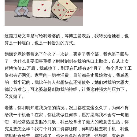
这篇戒赌文章是写给我老婆的，等博主发表后，我转发给她看，也
算是一种坦白，也是一种告别的方式。
婚姻究竟给我带来了什么？一次错，否定了我全部，我也浪子回头
了，为什么非要旧事重提？时时刻刻在我的伤口上撒盐，自从上次
赌博负债23万后，我戒掉了，到现在已经有8个月了，每个月发了工
资都去还网贷。家里的一切生活费，目前都是丈母娘救济，我感恩
的，我牢记的，我比任何人都想快点还清债务，她们对我的大恩大
德没齿难忘，可老婆总是刺激我的神经，让我这种强大的压力下，
又复赌了。
老婆，你明明知道我负债的情况，况且都过去这么久了，为何不肯
给我一个机会？在家，你让我做任何事，愿打愿骂我不会有一句抱
怨，我经常热脸去贴冷屁股，我已经拿出了最大的诚意去生活，你
究竟想怎么样？我每个月的工资都还账，你时刻检查我手机，我也
随时配合检查，都这样了，你还要各种否定我，怀疑我，有必要